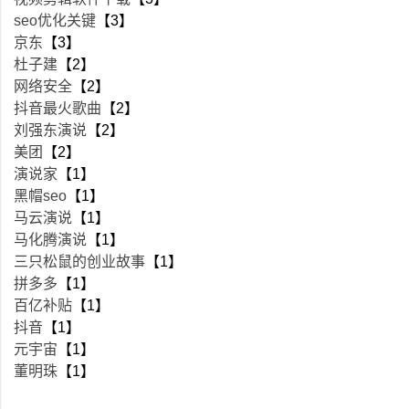
seo优化关键
【3】
京东
【3】
杜子建
【2】
网络安全
【2】
抖音最火歌曲
【2】
刘强东演说
【2】
美团
【2】
演说家
【1】
黑帽seo
【1】
马云演说
【1】
马化腾演说
【1】
三只松鼠的创业故事
【1】
拼多多
【1】
百亿补贴
【1】
抖音
【1】
元宇宙
【1】
董明珠
【1】