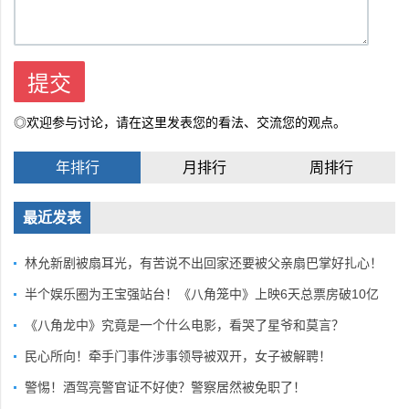
◎欢迎参与讨论，请在这里发表您的看法、交流您的观点。
年排行
月排行
周排行
最近发表
林允新剧被扇耳光，有苦说不出回家还要被父亲扇巴掌好扎心！
半个娱乐圈为王宝强站台！《八角笼中》上映6天总票房破10亿
《八角龙中》究竟是一个什么电影，看哭了星爷和莫言？
民心所向！牵手门事件涉事领导被双开，女子被解聘！
警惕！酒驾亮警官证不好使？警察居然被免职了！