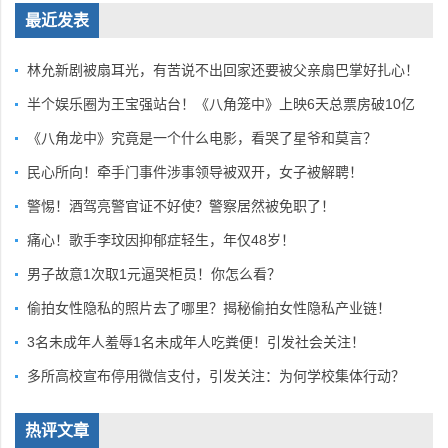
最近发表
林允新剧被扇耳光，有苦说不出回家还要被父亲扇巴掌好扎心！
半个娱乐圈为王宝强站台！《八角笼中》上映6天总票房破10亿
《八角龙中》究竟是一个什么电影，看哭了星爷和莫言？
民心所向！牵手门事件涉事领导被双开，女子被解聘！
警惕！酒驾亮警官证不好使？警察居然被免职了！
痛心！歌手李玟因抑郁症轻生，年仅48岁！
男子故意1次取1元逼哭柜员！你怎么看？
偷拍女性隐私的照片去了哪里？揭秘偷拍女性隐私产业链！
3名未成年人羞辱1名未成年人吃粪便！引发社会关注！
多所高校宣布停用微信支付，引发关注：为何学校集体行动？
热评文章