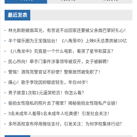
最近发表
林允新剧被扇耳光，有苦说不出回家还要被父亲扇巴掌好扎心！
半个娱乐圈为王宝强站台！《八角笼中》上映6天总票房破10亿
《八角龙中》究竟是一个什么电影，看哭了星爷和莫言？
民心所向！牵手门事件涉事领导被双开，女子被解聘！
警惕！酒驾亮警官证不好使？警察居然被免职了！
痛心！歌手李玟因抑郁症轻生，年仅48岁！
男子故意1次取1元逼哭柜员！你怎么看？
偷拍女性隐私的照片去了哪里？揭秘偷拍女性隐私产业链！
3名未成年人羞辱1名未成年人吃粪便！引发社会关注！
多所高校宣布停用微信支付，引发关注：为何学校集体行动？