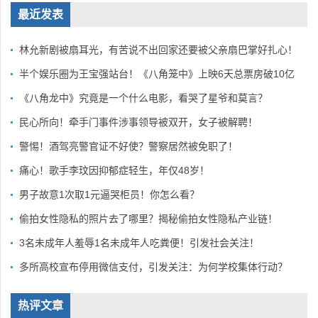
最近发表
林允新剧被扇耳光，有苦说不出回家还要被父亲扇巴掌好扎心！
半个娱乐圈为王宝强站台！《八角笼中》上映6天总票房破10亿
《八角龙中》究竟是一个什么电影，看哭了星爷和莫言？
民心所向！牵手门事件涉事领导被双开，女子被解聘！
警惕！酒驾亮警官证不好使？警察居然被免职了！
痛心！歌手李玟因抑郁症轻生，年仅48岁！
男子故意1次取1元逼哭柜员！你怎么看？
偷拍女性隐私的照片去了哪里？揭秘偷拍女性隐私产业链！
3名未成年人羞辱1名未成年人吃粪便！引发社会关注！
多所高校宣布停用微信支付，引发关注：为何学校集体行动？
热评文章