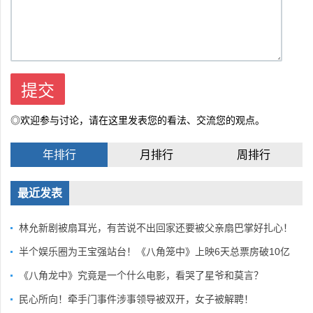
◎欢迎参与讨论，请在这里发表您的看法、交流您的观点。
年排行
月排行
周排行
最近发表
林允新剧被扇耳光，有苦说不出回家还要被父亲扇巴掌好扎心！
半个娱乐圈为王宝强站台！《八角笼中》上映6天总票房破10亿
《八角龙中》究竟是一个什么电影，看哭了星爷和莫言？
民心所向！牵手门事件涉事领导被双开，女子被解聘！