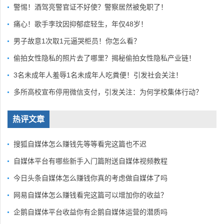
警惕！酒驾亮警官证不好使？警察居然被免职了！
痛心！歌手李玟因抑郁症轻生，年仅48岁！
男子故意1次取1元逼哭柜员！你怎么看？
偷拍女性隐私的照片去了哪里？揭秘偷拍女性隐私产业链！
3名未成年人羞辱1名未成年人吃粪便！引发社会关注！
多所高校宣布停用微信支付，引发关注：为何学校集体行动？
热评文章
搜狐自媒体怎么赚钱先等等看完这篇也不迟
自媒体平台有哪些新手入门篇附送自媒体视频教程
今日头条自媒体怎么赚钱你真的考虑做自媒体了吗
网易自媒体怎么赚钱看完这篇可以增加你的收益？
企鹅自媒体平台收益你有企鹅自媒体运营的潜质吗