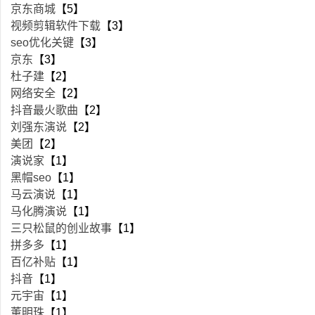
京东商城
【5】
视频剪辑软件下载
【3】
seo优化关键
【3】
京东
【3】
杜子建
【2】
网络安全
【2】
抖音最火歌曲
【2】
刘强东演说
【2】
美团
【2】
演说家
【1】
黑帽seo
【1】
马云演说
【1】
马化腾演说
【1】
三只松鼠的创业故事
【1】
拼多多
【1】
百亿补贴
【1】
抖音
【1】
元宇宙
【1】
董明珠
【1】