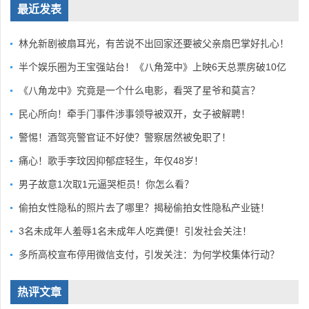
最近发表
林允新剧被扇耳光，有苦说不出回家还要被父亲扇巴掌好扎心！
半个娱乐圈为王宝强站台！《八角笼中》上映6天总票房破10亿
《八角龙中》究竟是一个什么电影，看哭了星爷和莫言？
民心所向！牵手门事件涉事领导被双开，女子被解聘！
警惕！酒驾亮警官证不好使？警察居然被免职了！
痛心！歌手李玟因抑郁症轻生，年仅48岁！
男子故意1次取1元逼哭柜员！你怎么看？
偷拍女性隐私的照片去了哪里？揭秘偷拍女性隐私产业链！
3名未成年人羞辱1名未成年人吃粪便！引发社会关注！
多所高校宣布停用微信支付，引发关注：为何学校集体行动？
热评文章