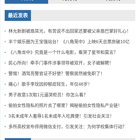
最近发表
林允新剧被扇耳光，有苦说不出回家还要被父亲扇巴掌好扎心！
半个娱乐圈为王宝强站台！《八角笼中》上映6天总票房破10亿
《八角龙中》究竟是一个什么电影，看哭了星爷和莫言？
民心所向！牵手门事件涉事领导被双开，女子被解聘！
警惕！酒驾亮警官证不好使？警察居然被免职了！
痛心！歌手李玟因抑郁症轻生，年仅48岁！
男子故意1次取1元逼哭柜员！你怎么看？
偷拍女性隐私的照片去了哪里？揭秘偷拍女性隐私产业链！
3名未成年人羞辱1名未成年人吃粪便！引发社会关注！
多所高校宣布停用微信支付，引发关注：为何学校集体行动？