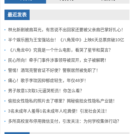
最近发表
林允新剧被扇耳光，有苦说不出回家还要被父亲扇巴掌好扎心！
半个娱乐圈为王宝强站台！《八角笼中》上映6天总票房破10亿
《八角龙中》究竟是一个什么电影，看哭了星爷和莫言？
民心所向！牵手门事件涉事领导被双开，女子被解聘！
警惕！酒驾亮警官证不好使？警察居然被免职了！
痛心！歌手李玟因抑郁症轻生，年仅48岁！
男子故意1次取1元逼哭柜员！你怎么看？
偷拍女性隐私的照片去了哪里？揭秘偷拍女性隐私产业链！
3名未成年人羞辱1名未成年人吃粪便！引发社会关注！
多所高校宣布停用微信支付，引发关注：为何学校集体行动？