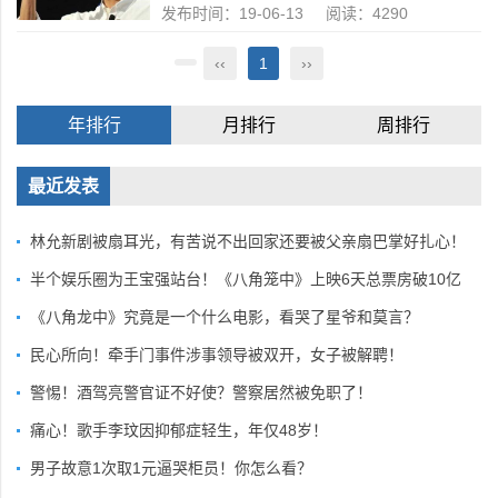
发布时间：19-06-13 阅读：4290
‹‹
1
››
年排行
月排行
周排行
最近发表
林允新剧被扇耳光，有苦说不出回家还要被父亲扇巴掌好扎心！
半个娱乐圈为王宝强站台！《八角笼中》上映6天总票房破10亿
《八角龙中》究竟是一个什么电影，看哭了星爷和莫言？
民心所向！牵手门事件涉事领导被双开，女子被解聘！
警惕！酒驾亮警官证不好使？警察居然被免职了！
痛心！歌手李玟因抑郁症轻生，年仅48岁！
男子故意1次取1元逼哭柜员！你怎么看？