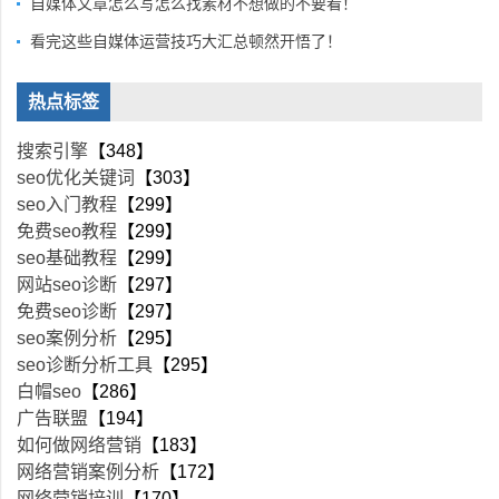
自媒体文章怎么写怎么找素材不想做的不要看！
看完这些自媒体运营技巧大汇总顿然开悟了！
热点标签
搜索引擎
【348】
seo优化关键词
【303】
seo入门教程
【299】
免费seo教程
【299】
seo基础教程
【299】
网站seo诊断
【297】
免费seo诊断
【297】
seo案例分析
【295】
seo诊断分析工具
【295】
白帽seo
【286】
广告联盟
【194】
如何做网络营销
【183】
网络营销案例分析
【172】
网络营销培训
【170】