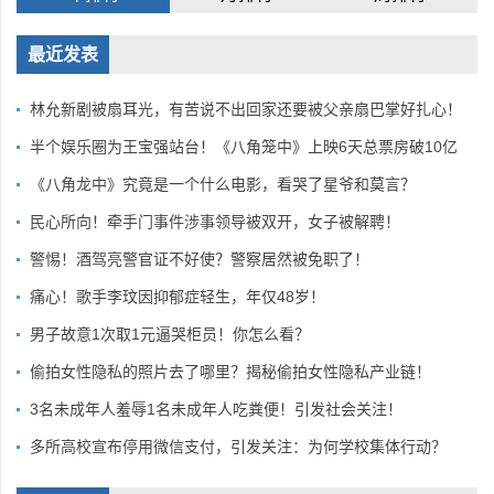
最近发表
林允新剧被扇耳光，有苦说不出回家还要被父亲扇巴掌好扎心！
半个娱乐圈为王宝强站台！《八角笼中》上映6天总票房破10亿
《八角龙中》究竟是一个什么电影，看哭了星爷和莫言？
民心所向！牵手门事件涉事领导被双开，女子被解聘！
警惕！酒驾亮警官证不好使？警察居然被免职了！
痛心！歌手李玟因抑郁症轻生，年仅48岁！
男子故意1次取1元逼哭柜员！你怎么看？
偷拍女性隐私的照片去了哪里？揭秘偷拍女性隐私产业链！
3名未成年人羞辱1名未成年人吃粪便！引发社会关注！
多所高校宣布停用微信支付，引发关注：为何学校集体行动？