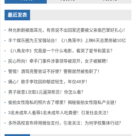
最近发表
林允新剧被扇耳光，有苦说不出回家还要被父亲扇巴掌好扎心！
半个娱乐圈为王宝强站台！《八角笼中》上映6天总票房破10亿
《八角龙中》究竟是一个什么电影，看哭了星爷和莫言？
民心所向！牵手门事件涉事领导被双开，女子被解聘！
警惕！酒驾亮警官证不好使？警察居然被免职了！
痛心！歌手李玟因抑郁症轻生，年仅48岁！
男子故意1次取1元逼哭柜员！你怎么看？
偷拍女性隐私的照片去了哪里？揭秘偷拍女性隐私产业链！
3名未成年人羞辱1名未成年人吃粪便！引发社会关注！
多所高校宣布停用微信支付，引发关注：为何学校集体行动？