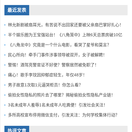
最近发表
林允新剧被扇耳光，有苦说不出回家还要被父亲扇巴掌好扎心！
半个娱乐圈为王宝强站台！《八角笼中》上映6天总票房破10亿
《八角龙中》究竟是一个什么电影，看哭了星爷和莫言？
民心所向！牵手门事件涉事领导被双开，女子被解聘！
警惕！酒驾亮警官证不好使？警察居然被免职了！
痛心！歌手李玟因抑郁症轻生，年仅48岁！
男子故意1次取1元逼哭柜员！你怎么看？
偷拍女性隐私的照片去了哪里？揭秘偷拍女性隐私产业链！
3名未成年人羞辱1名未成年人吃粪便！引发社会关注！
多所高校宣布停用微信支付，引发关注：为何学校集体行动？
热评文章