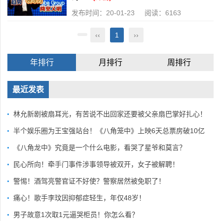
发布时间：20-01-23 阅读：6163
‹‹
1
››
年排行
月排行
周排行
最近发表
林允新剧被扇耳光，有苦说不出回家还要被父亲扇巴掌好扎心！
半个娱乐圈为王宝强站台！《八角笼中》上映6天总票房破10亿
《八角龙中》究竟是一个什么电影，看哭了星爷和莫言？
民心所向！牵手门事件涉事领导被双开，女子被解聘！
警惕！酒驾亮警官证不好使？警察居然被免职了！
痛心！歌手李玟因抑郁症轻生，年仅48岁！
男子故意1次取1元逼哭柜员！你怎么看？