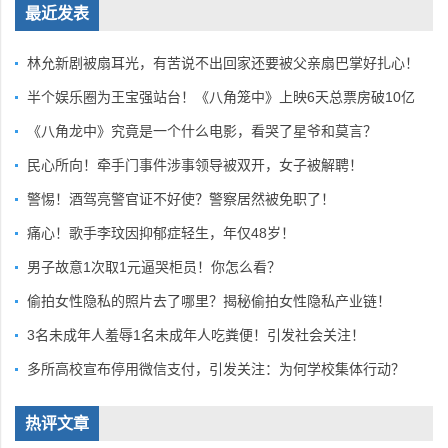
最近发表
林允新剧被扇耳光，有苦说不出回家还要被父亲扇巴掌好扎心！
半个娱乐圈为王宝强站台！《八角笼中》上映6天总票房破10亿
《八角龙中》究竟是一个什么电影，看哭了星爷和莫言？
民心所向！牵手门事件涉事领导被双开，女子被解聘！
警惕！酒驾亮警官证不好使？警察居然被免职了！
痛心！歌手李玟因抑郁症轻生，年仅48岁！
男子故意1次取1元逼哭柜员！你怎么看？
偷拍女性隐私的照片去了哪里？揭秘偷拍女性隐私产业链！
3名未成年人羞辱1名未成年人吃粪便！引发社会关注！
多所高校宣布停用微信支付，引发关注：为何学校集体行动？
热评文章