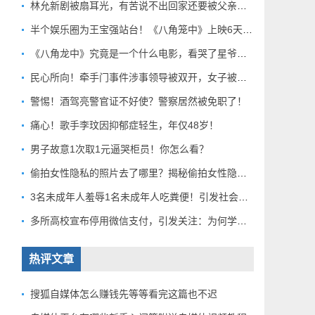
林允新剧被扇耳光，有苦说不出回家还要被父亲扇巴掌好扎心！
半个娱乐圈为王宝强站台！《八角笼中》上映6天总票房破10亿
《八角龙中》究竟是一个什么电影，看哭了星爷和莫言？
民心所向！牵手门事件涉事领导被双开，女子被解聘！
警惕！酒驾亮警官证不好使？警察居然被免职了！
痛心！歌手李玟因抑郁症轻生，年仅48岁！
男子故意1次取1元逼哭柜员！你怎么看？
偷拍女性隐私的照片去了哪里？揭秘偷拍女性隐私产业链！
3名未成年人羞辱1名未成年人吃粪便！引发社会关注！
多所高校宣布停用微信支付，引发关注：为何学校集体行动？
热评文章
搜狐自媒体怎么赚钱先等等看完这篇也不迟