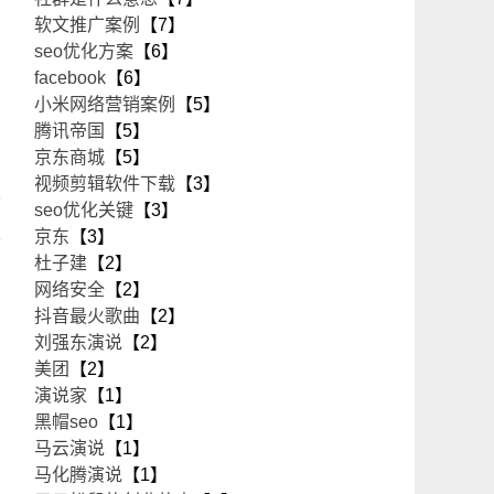
软文推广案例
【7】
seo优化方案
【6】
facebook
【6】
小米网络营销案例
【5】
腾讯帝国
【5】
京东商城
【5】
视频剪辑软件下载
【3】
言
seo优化关键
【3】
是
京东
【3】
杜子建
【2】
网络安全
【2】
抖音最火歌曲
【2】
刘强东演说
【2】
美团
【2】
演说家
【1】
黑帽seo
【1】
马云演说
【1】
马化腾演说
【1】