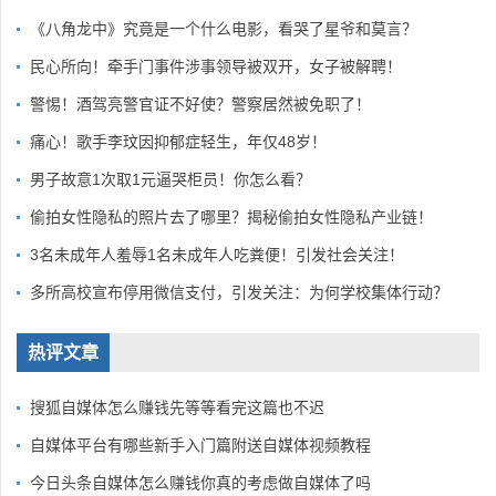
《八角龙中》究竟是一个什么电影，看哭了星爷和莫言？
民心所向！牵手门事件涉事领导被双开，女子被解聘！
警惕！酒驾亮警官证不好使？警察居然被免职了！
痛心！歌手李玟因抑郁症轻生，年仅48岁！
男子故意1次取1元逼哭柜员！你怎么看？
偷拍女性隐私的照片去了哪里？揭秘偷拍女性隐私产业链！
3名未成年人羞辱1名未成年人吃粪便！引发社会关注！
多所高校宣布停用微信支付，引发关注：为何学校集体行动？
热评文章
搜狐自媒体怎么赚钱先等等看完这篇也不迟
自媒体平台有哪些新手入门篇附送自媒体视频教程
今日头条自媒体怎么赚钱你真的考虑做自媒体了吗