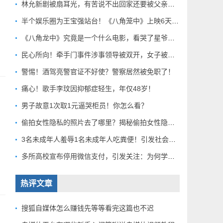
林允新剧被扇耳光，有苦说不出回家还要被父亲扇巴掌好扎心！
半个娱乐圈为王宝强站台！《八角笼中》上映6天总票房破10亿
《八角龙中》究竟是一个什么电影，看哭了星爷和莫言？
民心所向！牵手门事件涉事领导被双开，女子被解聘！
警惕！酒驾亮警官证不好使？警察居然被免职了！
痛心！歌手李玟因抑郁症轻生，年仅48岁！
男子故意1次取1元逼哭柜员！你怎么看？
偷拍女性隐私的照片去了哪里？揭秘偷拍女性隐私产业链！
3名未成年人羞辱1名未成年人吃粪便！引发社会关注！
多所高校宣布停用微信支付，引发关注：为何学校集体行动？
热评文章
搜狐自媒体怎么赚钱先等等看完这篇也不迟