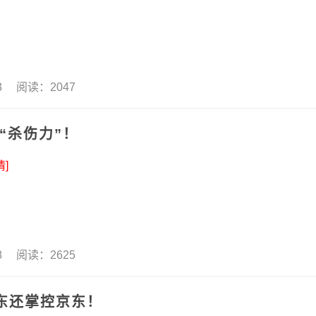
13 阅读：2047
“杀伤力”！
情]
08 阅读：2625
东还掌控京东！