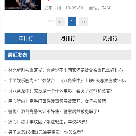
发布时间：19-09-30 阅读：5460
‹‹
1
››
年排行
月排行
周排行
最近发表
林允新剧被扇耳光，有苦说不出回家还要被父亲扇巴掌好扎心！
半个娱乐圈为王宝强站台！《八角笼中》上映6天总票房破10亿
《八角龙中》究竟是一个什么电影，看哭了星爷和莫言？
民心所向！牵手门事件涉事领导被双开，女子被解聘！
警惕！酒驾亮警官证不好使？警察居然被免职了！
痛心！歌手李玟因抑郁症轻生，年仅48岁！
男子故意1次取1元逼哭柜员！你怎么看？