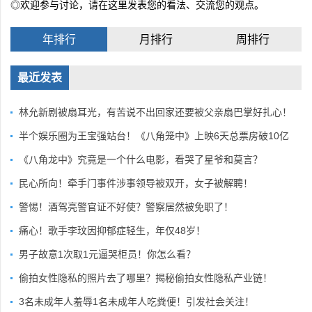
◎欢迎参与讨论，请在这里发表您的看法、交流您的观点。
年排行
月排行
周排行
最近发表
林允新剧被扇耳光，有苦说不出回家还要被父亲扇巴掌好扎心！
半个娱乐圈为王宝强站台！《八角笼中》上映6天总票房破10亿
《八角龙中》究竟是一个什么电影，看哭了星爷和莫言？
民心所向！牵手门事件涉事领导被双开，女子被解聘！
警惕！酒驾亮警官证不好使？警察居然被免职了！
痛心！歌手李玟因抑郁症轻生，年仅48岁！
男子故意1次取1元逼哭柜员！你怎么看？
偷拍女性隐私的照片去了哪里？揭秘偷拍女性隐私产业链！
3名未成年人羞辱1名未成年人吃粪便！引发社会关注！