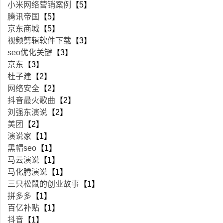
小米网络营销案例
【5】
腾讯帝国
【5】
京东商城
【5】
视频剪辑软件下载
【3】
seo优化关键
【3】
京东
【3】
杜子建
【2】
网络安全
【2】
抖音最火歌曲
【2】
刘强东演说
【2】
美团
【2】
演说家
【1】
黑帽seo
【1】
马云演说
【1】
马化腾演说
【1】
三只松鼠的创业故事
【1】
拼多多
【1】
百亿补贴
【1】
抖音
【1】