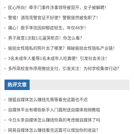
民心所向！牵手门事件涉事领导被双开，女子被解聘！
警惕！酒驾亮警官证不好使？警察居然被免职了！
痛心！歌手李玟因抑郁症轻生，年仅48岁！
男子故意1次取1元逼哭柜员！你怎么看？
偷拍女性隐私的照片去了哪里？揭秘偷拍女性隐私产业链！
3名未成年人羞辱1名未成年人吃粪便！引发社会关注！
多所高校宣布停用微信支付，引发关注：为何学校集体行动？
热评文章
搜狐自媒体怎么赚钱先等等看完这篇也不迟
自媒体平台有哪些新手入门篇附送自媒体视频教程
今日头条自媒体怎么赚钱你真的考虑做自媒体了吗
网易自媒体怎么赚钱看完这篇可以增加你的收益？