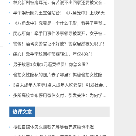
林允新剧被扇耳光，有苦说不出回家还要被父亲扇巴掌好扎心！
半个娱乐圈为王宝强站台！《八角笼中》上映6天总票房破10亿
《八角龙中》究竟是一个什么电影，看哭了星爷和莫言？
民心所向！牵手门事件涉事领导被双开，女子被解聘！
警惕！酒驾亮警官证不好使？警察居然被免职了！
痛心！歌手李玟因抑郁症轻生，年仅48岁！
男子故意1次取1元逼哭柜员！你怎么看？
偷拍女性隐私的照片去了哪里？揭秘偷拍女性隐私产业链！
3名未成年人羞辱1名未成年人吃粪便！引发社会关注！
多所高校宣布停用微信支付，引发关注：为何学校集体行动？
热评文章
搜狐自媒体怎么赚钱先等等看完这篇也不迟