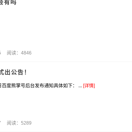
会有吗
15 阅读：4846
正式出公告！
百度熊掌号后台发布通知具体如下： ...
[详情]
17 阅读：5289