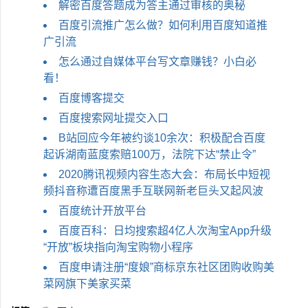
解密百度答题成为答主通过审核的奥秘
百度引流推广怎么做？如何利用百度知道推
广引流
怎么通过自媒体平台写文章赚钱？小白必
看！
百度博客提交
百度搜索网址提交入口
B站回应今​年被约谈10余次：积极配合百度
起诉湖南蓝度索赔100万，法院下达“禁止令”
2020腾讯视频内容生态大会：布局长中短视
频抖音称遭百度黑手互联网新老巨头又起风波
百度统计开放平台
百度百科：日均搜索超4亿人次淘宝App升级
“开放”板块指向淘宝购物小程序
百度申请注册“度娘”商标京东社区团购收购美
菜网旗下美家买菜