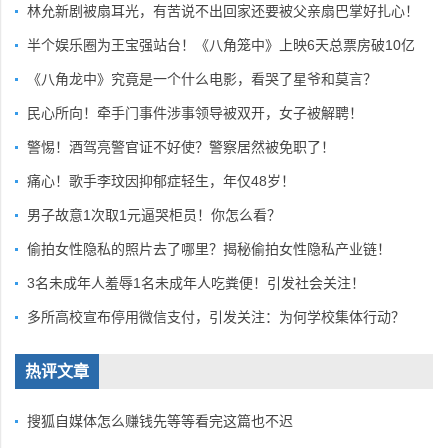
林允新剧被扇耳光，有苦说不出回家还要被父亲扇巴掌好扎心！
半个娱乐圈为王宝强站台！《八角笼中》上映6天总票房破10亿
《八角龙中》究竟是一个什么电影，看哭了星爷和莫言？
民心所向！牵手门事件涉事领导被双开，女子被解聘！
警惕！酒驾亮警官证不好使？警察居然被免职了！
痛心！歌手李玟因抑郁症轻生，年仅48岁！
男子故意1次取1元逼哭柜员！你怎么看？
偷拍女性隐私的照片去了哪里？揭秘偷拍女性隐私产业链！
3名未成年人羞辱1名未成年人吃粪便！引发社会关注！
多所高校宣布停用微信支付，引发关注：为何学校集体行动？
热评文章
搜狐自媒体怎么赚钱先等等看完这篇也不迟