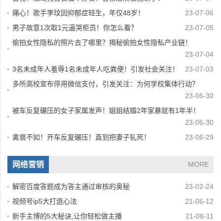
痛心！歌手李玟因抑郁症轻生，年仅48岁！
23-07-06
男子故意1次取1元逼哭柜员！你怎么看？
23-07-05
偷拍女性隐私的照片去了哪里？揭秘偷拍女性隐私产业链！
23-07-04
3名未成年人羞辱1名未成年人吃粪便！引发社会关注！
23-07-03
多所高校宣布停用微信支付，引发关注：为何学校集体行动？
23-06-30
被车反复碾压的女子家属发声！姐姐结婚2年家暴就有1年半！
23-06-30
禽兽不如！开车反复碾压！直到把妻子轧死！
23-06-29
网络营销
MORE
解密百度答题成为答主通过审核的奥秘
23-02-24
视频号ip5大打造心法
21-06-12
新手主博的5大秘诀,让你轻松做主播
21-06-11