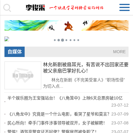
自媒体
MORE
林允新剧被扇耳光，有苦说不出回家还要
被父亲扇巴掌好扎心！
林允在新剧《不完美受害人》“职场性侵”
为切入点...
半个娱乐圈为王宝强站台！《八角笼中》上映6天总票房破10亿
23-07-12
《八角龙中》究竟是一个什么电影，看哭了星爷和莫言？
23-07-09
民心所向！牵手门事件涉事领导被双开，女子被解聘！
23-07-08
警惕！酒驾亮警官证不好使？警察居然被免职了！
23-07-07