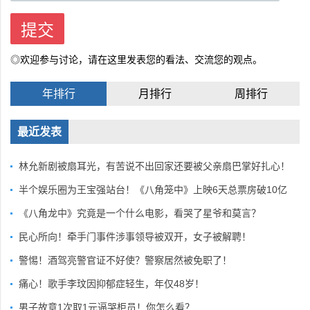
◎欢迎参与讨论，请在这里发表您的看法、交流您的观点。
年排行
月排行
周排行
最近发表
林允新剧被扇耳光，有苦说不出回家还要被父亲扇巴掌好扎心！
半个娱乐圈为王宝强站台！《八角笼中》上映6天总票房破10亿
《八角龙中》究竟是一个什么电影，看哭了星爷和莫言？
民心所向！牵手门事件涉事领导被双开，女子被解聘！
警惕！酒驾亮警官证不好使？警察居然被免职了！
痛心！歌手李玟因抑郁症轻生，年仅48岁！
男子故意1次取1元逼哭柜员！你怎么看？