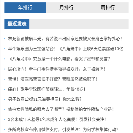
年排行
月排行
周排行
最近发表
林允新剧被扇耳光，有苦说不出回家还要被父亲扇巴掌好扎心！
半个娱乐圈为王宝强站台！《八角笼中》上映6天总票房破10亿
《八角龙中》究竟是一个什么电影，看哭了星爷和莫言？
民心所向！牵手门事件涉事领导被双开，女子被解聘！
警惕！酒驾亮警官证不好使？警察居然被免职了！
痛心！歌手李玟因抑郁症轻生，年仅48岁！
男子故意1次取1元逼哭柜员！你怎么看？
偷拍女性隐私的照片去了哪里？揭秘偷拍女性隐私产业链！
3名未成年人羞辱1名未成年人吃粪便！引发社会关注！
多所高校宣布停用微信支付，引发关注：为何学校集体行动？