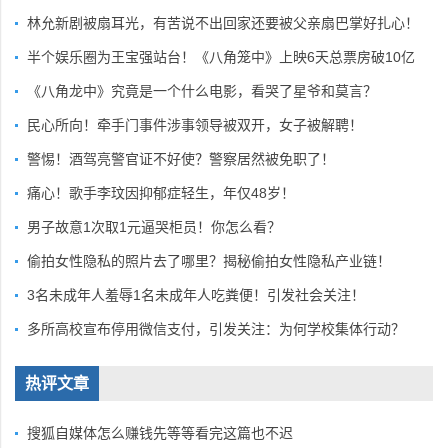
林允新剧被扇耳光，有苦说不出回家还要被父亲扇巴掌好扎心！
半个娱乐圈为王宝强站台！《八角笼中》上映6天总票房破10亿
《八角龙中》究竟是一个什么电影，看哭了星爷和莫言？
民心所向！牵手门事件涉事领导被双开，女子被解聘！
警惕！酒驾亮警官证不好使？警察居然被免职了！
痛心！歌手李玟因抑郁症轻生，年仅48岁！
男子故意1次取1元逼哭柜员！你怎么看？
偷拍女性隐私的照片去了哪里？揭秘偷拍女性隐私产业链！
3名未成年人羞辱1名未成年人吃粪便！引发社会关注！
多所高校宣布停用微信支付，引发关注：为何学校集体行动？
热评文章
搜狐自媒体怎么赚钱先等等看完这篇也不迟