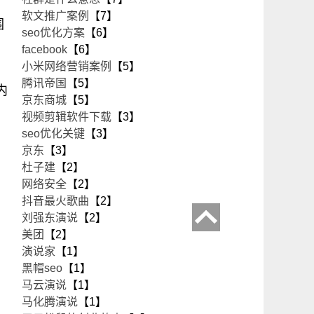
软文推广案例
【7】
围
seo优化方案
【6】
facebook
【6】
小米网络营销案例
【5】
腾讯帝国
【5】
内
京东商城
【5】
视频剪辑软件下载
【3】
seo优化关键
【3】
京东
【3】
杜子建
【2】
网络安全
【2】
抖音最火歌曲
【2】
刘强东演说
【2】
美团
【2】
演说家
【1】
黑帽seo
【1】
马云演说
【1】
马化腾演说
【1】