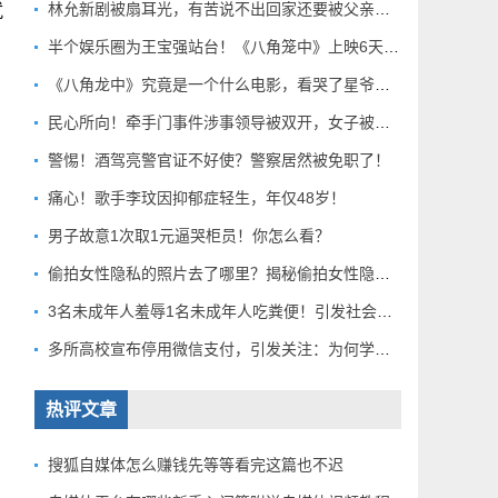
就
林允新剧被扇耳光，有苦说不出回家还要被父亲扇巴掌好扎心！
半个娱乐圈为王宝强站台！《八角笼中》上映6天总票房破10亿
《八角龙中》究竟是一个什么电影，看哭了星爷和莫言？
民心所向！牵手门事件涉事领导被双开，女子被解聘！
警惕！酒驾亮警官证不好使？警察居然被免职了！
痛心！歌手李玟因抑郁症轻生，年仅48岁！
男子故意1次取1元逼哭柜员！你怎么看？
偷拍女性隐私的照片去了哪里？揭秘偷拍女性隐私产业链！
3名未成年人羞辱1名未成年人吃粪便！引发社会关注！
多所高校宣布停用微信支付，引发关注：为何学校集体行动？
热评文章
搜狐自媒体怎么赚钱先等等看完这篇也不迟