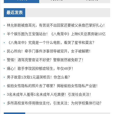
最近发表
林允新剧被扇耳光，有苦说不出回家还要被父亲扇巴掌好扎心！
半个娱乐圈为王宝强站台！《八角笼中》上映6天总票房破10亿
《八角龙中》究竟是一个什么电影，看哭了星爷和莫言？
民心所向！牵手门事件涉事领导被双开，女子被解聘！
警惕！酒驾亮警官证不好使？警察居然被免职了！
痛心！歌手李玟因抑郁症轻生，年仅48岁！
男子故意1次取1元逼哭柜员！你怎么看？
偷拍女性隐私的照片去了哪里？揭秘偷拍女性隐私产业链！
3名未成年人羞辱1名未成年人吃粪便！引发社会关注！
多所高校宣布停用微信支付，引发关注：为何学校集体行动？