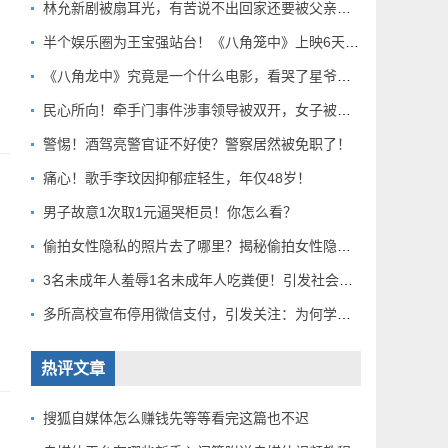
林允新剧被扇耳光，有苦说不出回家还要被父亲扇巴掌好扎心！
半个娱乐圈为王宝强站台！《八角笼中》上映6天总票房破10亿
《八角龙中》究竟是一个什么电影，看哭了星爷和莫言？
民心所向！牵手门事件涉事领导被双开，女子被解聘！
警惕！酒驾亮警官证不好使？警察居然被免职了！
痛心！歌手李玟因抑郁症轻生，年仅48岁！
男子故意1次取1元逼哭柜员！你怎么看？
偷拍女性隐私的照片去了哪里？揭秘偷拍女性隐私产业链！
3名未成年人羞辱1名未成年人吃粪便！引发社会关注！
多所高校宣布停用微信支付，引发关注：为何学校集体行动？
热评文章
搜狐自媒体怎么赚钱先等等看完这篇也不迟