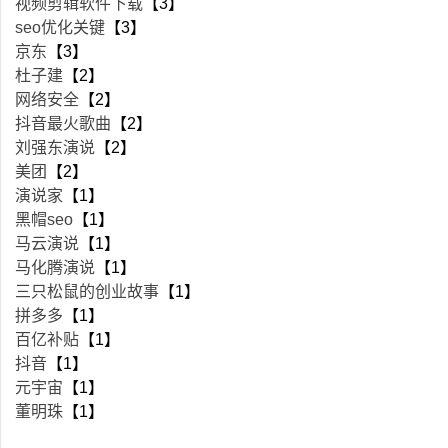
视频剪辑软件下载
【3】
seo优化关键
【3】
京东
【3】
杜子建
【2】
网络安全
【2】
抖音最火歌曲
【2】
刘强东演说
【2】
美团
【2】
演说家
【1】
黑帽seo
【1】
马云演说
【1】
马化腾演说
【1】
三只松鼠的创业故事
【1】
拼多多
【1】
百亿补贴
【1】
抖音
【1】
元宇宙
【1】
董明珠
【1】