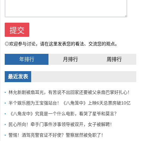
◎欢迎参与讨论，请在这里发表您的看法、交流您的观点。
年排行
月排行
周排行
最近发表
林允新剧被扇耳光，有苦说不出回家还要被父亲扇巴掌好扎心！
半个娱乐圈为王宝强站台！《八角笼中》上映6天总票房破10亿
《八角龙中》究竟是一个什么电影，看哭了星爷和莫言？
民心所向！牵手门事件涉事领导被双开，女子被解聘！
警惕！酒驾亮警官证不好使？警察居然被免职了！