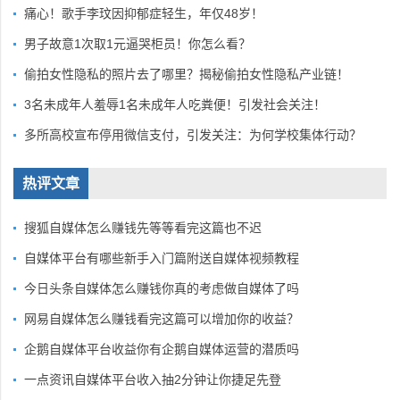
痛心！歌手李玟因抑郁症轻生，年仅48岁！
男子故意1次取1元逼哭柜员！你怎么看？
偷拍女性隐私的照片去了哪里？揭秘偷拍女性隐私产业链！
3名未成年人羞辱1名未成年人吃粪便！引发社会关注！
多所高校宣布停用微信支付，引发关注：为何学校集体行动？
热评文章
搜狐自媒体怎么赚钱先等等看完这篇也不迟
自媒体平台有哪些新手入门篇附送自媒体视频教程
今日头条自媒体怎么赚钱你真的考虑做自媒体了吗
网易自媒体怎么赚钱看完这篇可以增加你的收益？
企鹅自媒体平台收益你有企鹅自媒体运营的潜质吗
一点资讯自媒体平台收入抽2分钟让你捷足先登