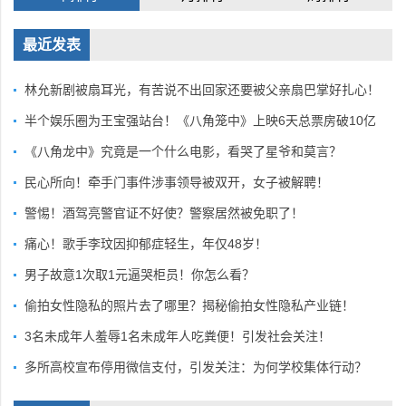
最近发表
林允新剧被扇耳光，有苦说不出回家还要被父亲扇巴掌好扎心！
半个娱乐圈为王宝强站台！《八角笼中》上映6天总票房破10亿
《八角龙中》究竟是一个什么电影，看哭了星爷和莫言？
民心所向！牵手门事件涉事领导被双开，女子被解聘！
警惕！酒驾亮警官证不好使？警察居然被免职了！
痛心！歌手李玟因抑郁症轻生，年仅48岁！
男子故意1次取1元逼哭柜员！你怎么看？
偷拍女性隐私的照片去了哪里？揭秘偷拍女性隐私产业链！
3名未成年人羞辱1名未成年人吃粪便！引发社会关注！
多所高校宣布停用微信支付，引发关注：为何学校集体行动？