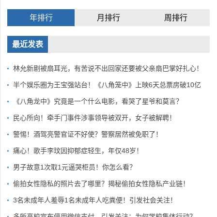
年排行
月排行
周排行
最近发表
林允新剧被扇耳光，有苦说不出回家还要被父亲扇巴掌好扎心！
半个娱乐圈为王宝强站台！《八角笼中》上映6天总票房破10亿
《八角龙中》究竟是一个什么电影，看哭了星爷和莫言？
民心所向！牵手门事件涉事领导被双开，女子被解聘！
警惕！酒驾亮警官证不好使？警察居然被免职了！
痛心！歌手李玟因抑郁症轻生，年仅48岁！
男子故意1次取1元逼哭柜员！你怎么看？
偷拍女性隐私的照片去了哪里？揭秘偷拍女性隐私产业链！
3名未成年人羞辱1名未成年人吃粪便！引发社会关注！
多所高校宣布停用微信支付，引发关注：为何学校集体行动？