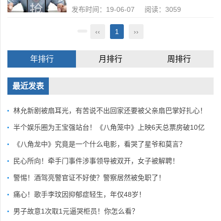
发布时间：19-06-07 阅读：3059
‹‹
1
››
年排行
月排行
周排行
最近发表
林允新剧被扇耳光，有苦说不出回家还要被父亲扇巴掌好扎心！
半个娱乐圈为王宝强站台！《八角笼中》上映6天总票房破10亿
《八角龙中》究竟是一个什么电影，看哭了星爷和莫言？
民心所向！牵手门事件涉事领导被双开，女子被解聘！
警惕！酒驾亮警官证不好使？警察居然被免职了！
痛心！歌手李玟因抑郁症轻生，年仅48岁！
男子故意1次取1元逼哭柜员！你怎么看？