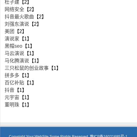
杜子建
【2】
网络安全
【2】
抖音最火歌曲
【2】
刘强东演说
【2】
美团
【2】
演说家
【1】
黑帽seo
【1】
马云演说
【1】
马化腾演说
【1】
三只松鼠的创业故事
【1】
拼多多
【1】
百亿补贴
【1】
抖音
【1】
元宇宙
【1】
董明珠
【1】
Copyright Your WebSite.Some Rights Reserved.
豫ICP备16021695号-1.