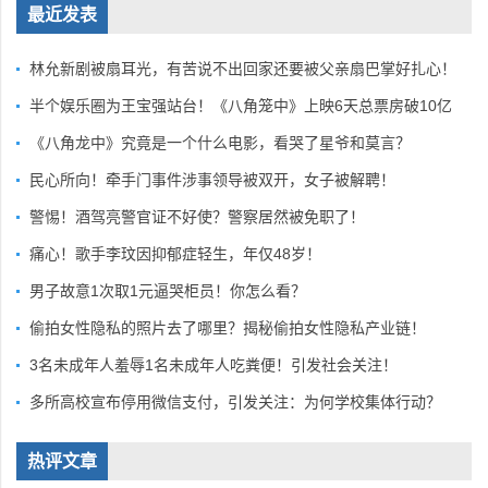
最近发表
林允新剧被扇耳光，有苦说不出回家还要被父亲扇巴掌好扎心！
半个娱乐圈为王宝强站台！《八角笼中》上映6天总票房破10亿
《八角龙中》究竟是一个什么电影，看哭了星爷和莫言？
民心所向！牵手门事件涉事领导被双开，女子被解聘！
警惕！酒驾亮警官证不好使？警察居然被免职了！
痛心！歌手李玟因抑郁症轻生，年仅48岁！
男子故意1次取1元逼哭柜员！你怎么看？
偷拍女性隐私的照片去了哪里？揭秘偷拍女性隐私产业链！
3名未成年人羞辱1名未成年人吃粪便！引发社会关注！
多所高校宣布停用微信支付，引发关注：为何学校集体行动？
热评文章