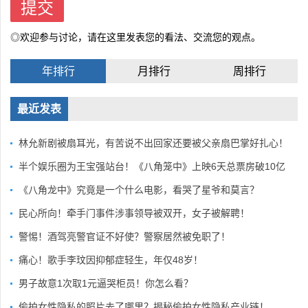
◎欢迎参与讨论，请在这里发表您的看法、交流您的观点。
年排行
月排行
周排行
最近发表
林允新剧被扇耳光，有苦说不出回家还要被父亲扇巴掌好扎心！
半个娱乐圈为王宝强站台！《八角笼中》上映6天总票房破10亿
《八角龙中》究竟是一个什么电影，看哭了星爷和莫言？
民心所向！牵手门事件涉事领导被双开，女子被解聘！
警惕！酒驾亮警官证不好使？警察居然被免职了！
痛心！歌手李玟因抑郁症轻生，年仅48岁！
男子故意1次取1元逼哭柜员！你怎么看？
偷拍女性隐私的照片去了哪里？揭秘偷拍女性隐私产业链！