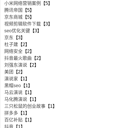
小米网络营销案例
【5】
腾讯帝国
【5】
京东商城
【5】
视频剪辑软件下载
【3】
seo优化关键
【3】
京东
【3】
杜子建
【2】
网络安全
【2】
抖音最火歌曲
【2】
刘强东演说
【2】
美团
【2】
演说家
【1】
黑帽seo
【1】
马云演说
【1】
马化腾演说
【1】
三只松鼠的创业故事
【1】
拼多多
【1】
百亿补贴
【1】
抖音
【1】