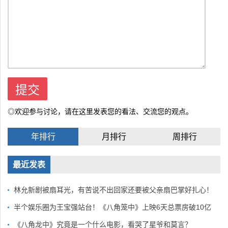
◎欢迎参与讨论，请在这里发表您的看法、交流您的观点。
年排行
月排行
周排行
最近发表
林允新剧被扇耳光，有苦说不出回家还要被父亲扇巴掌好扎心！
半个娱乐圈为王宝强站台！《八角笼中》上映6天总票房破10亿
《八角龙中》究竟是一个什么电影，看哭了星爷和莫言？