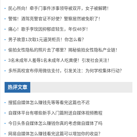
民心所向！牵手门事件涉事领导被双开，女子被解聘！
警惕！酒驾亮警官证不好使？警察居然被免职了！
痛心！歌手李玟因抑郁症轻生，年仅48岁！
男子故意1次取1元逼哭柜员！你怎么看？
偷拍女性隐私的照片去了哪里？揭秘偷拍女性隐私产业链！
3名未成年人羞辱1名未成年人吃粪便！引发社会关注！
多所高校宣布停用微信支付，引发关注：为何学校集体行动？
热评文章
搜狐自媒体怎么赚钱先等等看完这篇也不迟
自媒体平台有哪些新手入门篇附送自媒体视频教程
今日头条自媒体怎么赚钱你真的考虑做自媒体了吗
网易自媒体怎么赚钱看完这篇可以增加你的收益？