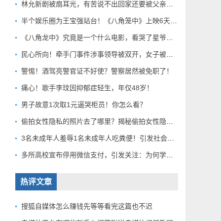
林允新剧被扇耳光，有苦说不出回家还要被父亲扇巴掌好扎心！
半个娱乐圈为王宝强站台！《八角笼中》上映6天总票房破10亿
《八角龙中》究竟是一个什么电影，看哭了星爷和莫言？
民心所向！牵手门事件涉事领导被双开，女子被解聘！
警惕！酒驾亮警官证不好使？警察居然被免职了！
痛心！歌手李玟因抑郁症轻生，年仅48岁！
男子故意1次取1元逼哭柜员！你怎么看？
偷拍女性隐私的照片去了哪里？揭秘偷拍女性隐私产业链！
3名未成年人羞辱1名未成年人吃粪便！引发社会关注！
多所高校宣布停用微信支付，引发关注：为何学校集体行动？
热评文章
搜狐自媒体怎么赚钱先等等看完这篇也不迟