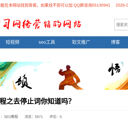
本网站找到答案，如果找不到可以加 QQ群咨询55130941
2026-
短视频
seo工具
软文推广
博客
教程之去停止词你知道吗？
目：
SEO教程
浏览：5971
评论：0