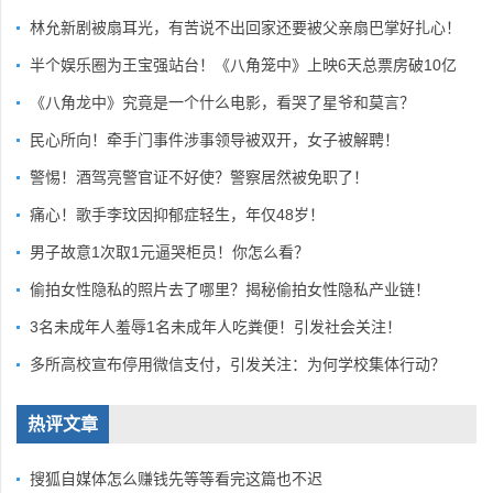
林允新剧被扇耳光，有苦说不出回家还要被父亲扇巴掌好扎心！
半个娱乐圈为王宝强站台！《八角笼中》上映6天总票房破10亿
《八角龙中》究竟是一个什么电影，看哭了星爷和莫言？
民心所向！牵手门事件涉事领导被双开，女子被解聘！
警惕！酒驾亮警官证不好使？警察居然被免职了！
痛心！歌手李玟因抑郁症轻生，年仅48岁！
男子故意1次取1元逼哭柜员！你怎么看？
偷拍女性隐私的照片去了哪里？揭秘偷拍女性隐私产业链！
3名未成年人羞辱1名未成年人吃粪便！引发社会关注！
多所高校宣布停用微信支付，引发关注：为何学校集体行动？
热评文章
搜狐自媒体怎么赚钱先等等看完这篇也不迟