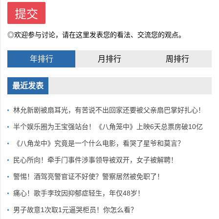
◎欢迎参与讨论，请在这里发表您的看法、交流您的观点。
年排行
月排行
周排行
最近发表
林允新剧被扇耳光，有苦说不出回家还要被父亲扇巴掌好扎心！
半个娱乐圈为王宝强站台！《八角笼中》上映6天总票房破10亿
《八角龙中》究竟是一个什么电影，看哭了星爷和莫言？
民心所向！牵手门事件涉事领导被双开，女子被解聘！
警惕！酒驾亮警官证不好使？警察居然被免职了！
痛心！歌手李玟因抑郁症轻生，年仅48岁！
男子故意1次取1元逼哭柜员！你怎么看？