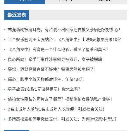
最近发表
林允新剧被扇耳光，有苦说不出回家还要被父亲扇巴掌好扎心！
半个娱乐圈为王宝强站台！《八角笼中》上映6天总票房破10亿
《八角龙中》究竟是一个什么电影，看哭了星爷和莫言？
民心所向！牵手门事件涉事领导被双开，女子被解聘！
警惕！酒驾亮警官证不好使？警察居然被免职了！
痛心！歌手李玟因抑郁症轻生，年仅48岁！
男子故意1次取1元逼哭柜员！你怎么看？
偷拍女性隐私的照片去了哪里？揭秘偷拍女性隐私产业链！
3名未成年人羞辱1名未成年人吃粪便！引发社会关注！
多所高校宣布停用微信支付，引发关注：为何学校集体行动？