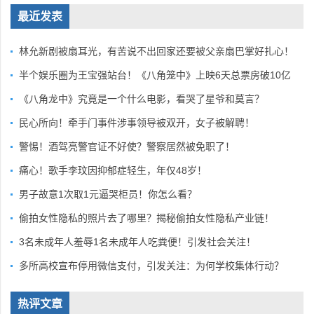
最近发表
林允新剧被扇耳光，有苦说不出回家还要被父亲扇巴掌好扎心！
半个娱乐圈为王宝强站台！《八角笼中》上映6天总票房破10亿
《八角龙中》究竟是一个什么电影，看哭了星爷和莫言？
民心所向！牵手门事件涉事领导被双开，女子被解聘！
警惕！酒驾亮警官证不好使？警察居然被免职了！
痛心！歌手李玟因抑郁症轻生，年仅48岁！
男子故意1次取1元逼哭柜员！你怎么看？
偷拍女性隐私的照片去了哪里？揭秘偷拍女性隐私产业链！
3名未成年人羞辱1名未成年人吃粪便！引发社会关注！
多所高校宣布停用微信支付，引发关注：为何学校集体行动？
热评文章