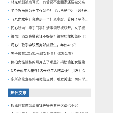
林允新剧被扇耳光，有苦说不出回家还要被父亲扇巴掌好扎心！
半个娱乐圈为王宝强站台！《八角笼中》上映6天总票房破10亿
《八角龙中》究竟是一个什么电影，看哭了星爷和莫言？
民心所向！牵手门事件涉事领导被双开，女子被解聘！
警惕！酒驾亮警官证不好使？警察居然被免职了！
痛心！歌手李玟因抑郁症轻生，年仅48岁！
男子故意1次取1元逼哭柜员！你怎么看？
偷拍女性隐私的照片去了哪里？揭秘偷拍女性隐私产业链！
3名未成年人羞辱1名未成年人吃粪便！引发社会关注！
多所高校宣布停用微信支付，引发关注：为何学校集体行动？
热评文章
搜狐自媒体怎么赚钱先等等看完这篇也不迟