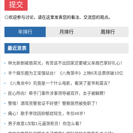
◎欢迎参与讨论，请在这里发表您的看法、交流您的观点。
年排行
月排行
周排行
最近发表
林允新剧被扇耳光，有苦说不出回家还要被父亲扇巴掌好扎心！
半个娱乐圈为王宝强站台！《八角笼中》上映6天总票房破10亿
《八角龙中》究竟是一个什么电影，看哭了星爷和莫言？
民心所向！牵手门事件涉事领导被双开，女子被解聘！
警惕！酒驾亮警官证不好使？警察居然被免职了！
痛心！歌手李玟因抑郁症轻生，年仅48岁！
男子故意1次取1元逼哭柜员！你怎么看？