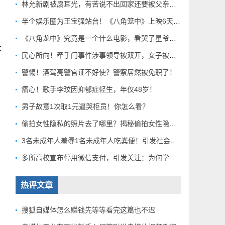
林允新剧被扇耳光，有苦说不出回家还要被父亲扇巴掌好扎心！
半个娱乐圈为王宝强站台！《八角笼中》上映6天总票房破10亿
《八角龙中》究竟是一个什么电影，看哭了星爷和莫言？
不
民心所向！牵手门事件涉事领导被双开，女子被解聘！
警惕！酒驾亮警官证不好使？警察居然被免职了！
痛心！歌手李玟因抑郁症轻生，年仅48岁！
男子故意1次取1元逼哭柜员！你怎么看？
偷拍女性隐私的照片去了哪里？揭秘偷拍女性隐私产业链！
3名未成年人羞辱1名未成年人吃粪便！引发社会关注！
多所高校宣布停用微信支付，引发关注：为何学校集体行动？
热评文章
搜狐自媒体怎么赚钱先等等看完这篇也不迟