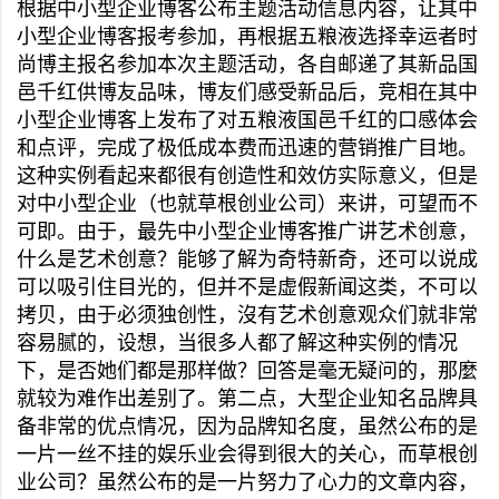
根据中小型企业博客公布主题活动信息内容，让其中
小型企业博客报考参加，再根据五粮液选择幸运者时
尚博主报名参加本次主题活动，各自邮递了其新品国
邑千红供博友品味，博友们感受新品后，竞相在其中
小型企业博客上发布了对五粮液国邑千红的口感体会
和点评，完成了极低成本费而迅速的营销推广目地。
这种实例看起来都很有创造性和效仿实际意义，但是
对中小型企业（也就草根创业公司）来讲，可望而不
可即。由于，最先中小型企业博客推广讲艺术创意，
什么是艺术创意？能够了解为奇特新奇，还可以说成
可以吸引住目光的，但并不是虚假新闻这类，不可以
拷贝，由于必须独创性，沒有艺术创意观众们就非常
容易腻的，设想，当很多人都了解这种实例的情况
下，是否她们都是那样做？回答是毫无疑问的，那麼
就较为难作出差别了。第二点，大型企业知名品牌具
备非常的优点情况，因为品牌知名度，虽然公布的是
一片一丝不挂的娱乐业会得到很大的关心，而草根创
业公司？虽然公布的是一片努力了心力的文章内容，