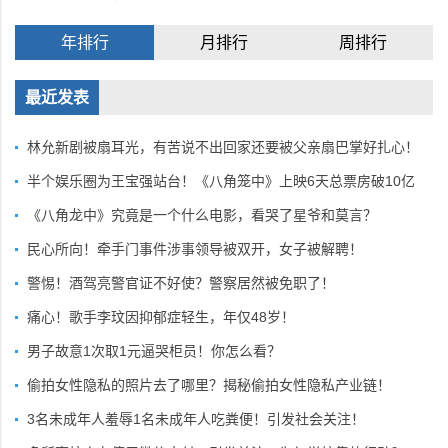
年排行
月排行
周排行
最近发表
林允新剧被扇耳光，有苦说不出回家还要被父亲扇巴掌好扎心！
半个娱乐圈为王宝强站台！《八角笼中》上映6天总票房破10亿
《八角龙中》究竟是一个什么电影，看哭了星爷和莫言？
民心所向！牵手门事件涉事领导被双开，女子被解聘！
警惕！酒驾亮警官证不好使？警察居然被免职了！
痛心！歌手李玟因抑郁症轻生，年仅48岁！
男子故意1次取1元逼哭柜员！你怎么看？
偷拍女性隐私的照片去了哪里？揭秘偷拍女性隐私产业链！
3名未成年人羞辱1名未成年人吃粪便！引发社会关注！