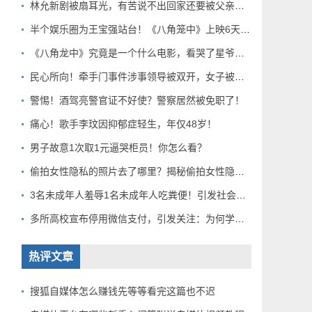
林允新剧被扇耳光，有苦说不出回家还要被父亲扇巴掌好扎心！
半个娱乐圈为王宝强站台！《八角笼中》上映6天总票房破10亿
《八角龙中》究竟是一个什么电影，看哭了星爷和莫言？
民心所向！牵手门事件涉事领导被双开，女子被解聘！
警惕！酒驾亮警官证不好使？警察居然被免职了！
痛心！歌手李玟因抑郁症轻生，年仅48岁！
男子故意1次取1元逼哭柜员！你怎么看？
偷拍女性隐私的照片去了哪里？揭秘偷拍女性隐私产业链！
3名未成年人羞辱1名未成年人吃粪便！引发社会关注！
多所高校宣布停用微信支付，引发关注：为何学校集体行动？
热评文章
搜狐自媒体怎么赚钱先等等看完这篇也不迟