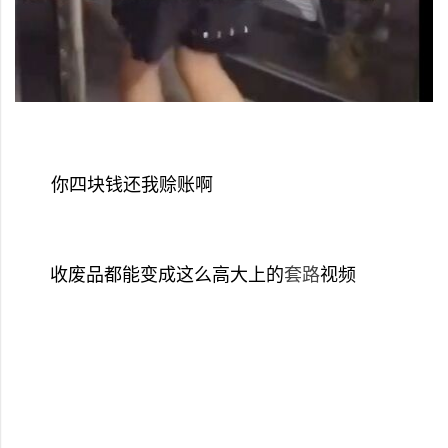
你四块钱还我赊账啊
收废品都能变成这么高大上的
套路
视频