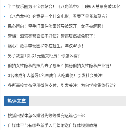
半个娱乐圈为王宝强站台！《八角笼中》上映6天总票房破10亿
《八角龙中》究竟是一个什么电影，看哭了星爷和莫言？
民心所向！牵手门事件涉事领导被双开，女子被解聘！
警惕！酒驾亮警官证不好使？警察居然被免职了！
痛心！歌手李玟因抑郁症轻生，年仅48岁！
男子故意1次取1元逼哭柜员！你怎么看？
偷拍女性隐私的照片去了哪里？揭秘偷拍女性隐私产业链！
3名未成年人羞辱1名未成年人吃粪便！引发社会关注！
多所高校宣布停用微信支付，引发关注：为何学校集体行动？
热评文章
搜狐自媒体怎么赚钱先等等看完这篇也不迟
自媒体平台有哪些新手入门篇附送自媒体视频教程