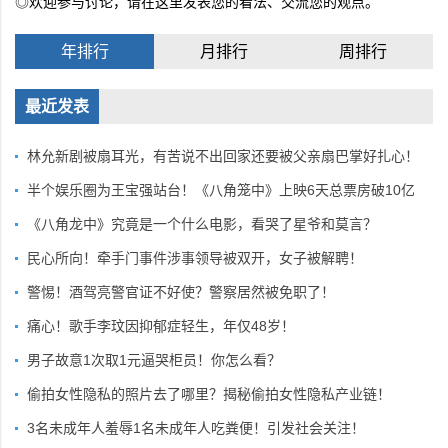
◎欢迎参与讨论，请在这里发表您的看法、交流您的观点。
年排行
月排行
周排行
最近发表
林允新剧被扇耳光，有苦说不出回家还要被父亲扇巴掌好扎心！
半个娱乐圈为王宝强站台！《八角笼中》上映6天总票房破10亿
《八角龙中》究竟是一个什么电影，看哭了星爷和莫言？
民心所向！牵手门事件涉事领导被双开，女子被解聘！
警惕！酒驾亮警官证不好使？警察居然被免职了！
痛心！歌手李玟因抑郁症轻生，年仅48岁！
男子故意1次取1元逼哭柜员！你怎么看？
偷拍女性隐私的照片去了哪里？揭秘偷拍女性隐私产业链！
3名未成年人羞辱1名未成年人吃粪便！引发社会关注！