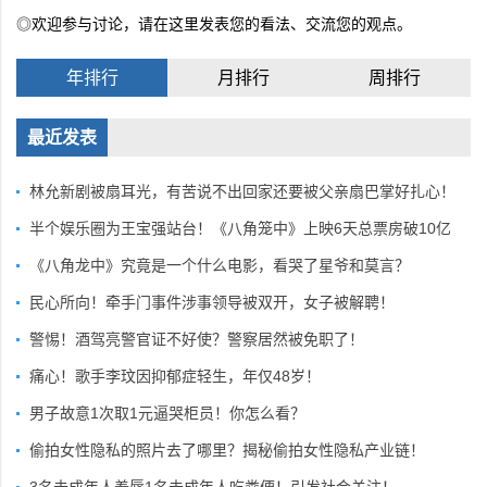
◎欢迎参与讨论，请在这里发表您的看法、交流您的观点。
年排行
月排行
周排行
最近发表
林允新剧被扇耳光，有苦说不出回家还要被父亲扇巴掌好扎心！
半个娱乐圈为王宝强站台！《八角笼中》上映6天总票房破10亿
《八角龙中》究竟是一个什么电影，看哭了星爷和莫言？
民心所向！牵手门事件涉事领导被双开，女子被解聘！
警惕！酒驾亮警官证不好使？警察居然被免职了！
痛心！歌手李玟因抑郁症轻生，年仅48岁！
男子故意1次取1元逼哭柜员！你怎么看？
偷拍女性隐私的照片去了哪里？揭秘偷拍女性隐私产业链！