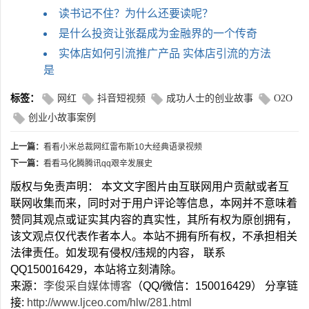
读书记不住？为什么还要读呢？
是什么投资让张磊成为金融界的一个传奇
实体店如何引流推广产品 实体店引流的方法
是
标签：
网红
抖音短视频
成功人士的创业故事
O2O
创业小故事案例
上一篇：
看看小米总裁网红雷布斯10大经典语录视频
下一篇：
看看马化腾腾讯qq艰辛发展史
版权与免责声明： 本文文字图片由互联网用户贡献或者互
联网收集而来，同时对于用户评论等信息，本网并不意味着
赞同其观点或证实其内容的真实性，其所有权为原创拥有，
该文观点仅代表作者本人。本站不拥有所有权，不承担相关
法律责任。如发现有侵权/违规的内容， 联系
QQ150016429，本站将立刻清除。
来源：
李俊采自媒体博客
（QQ/微信：150016429） 分享链
接:
http://www.ljceo.com/hlw/281.html