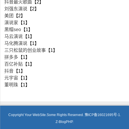
抖音最火歌曲
【2】
刘强东演说
【2】
美团
【2】
演说家
【1】
黑帽seo
【1】
马云演说
【1】
马化腾演说
【1】
三只松鼠的创业故事
【1】
拼多多
【1】
百亿补贴
【1】
抖音
【1】
元宇宙
【1】
董明珠
【1】
Copyright Your WebSite.Some Rights Reserved.
豫ICP备16021695号-1.
Z-BlogPHP
.