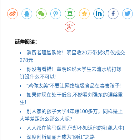
延伸阅读：
消费者理智购物！明星收20万带货3月仅成交
278元
你没有看错！董明珠说大学生去流水线打螺
钉没什么不可以！
“鸡你太美”不要让网络垃圾食品在毒害孩子！
如果你现在处于低谷,不妨看刘强东的涅槃重
生!
别人家的孩子大学4年赚100多万，同样是上
大学差距怎么那么大呢？
人人都在笑马保国,但却不知道他的狂飙人生!
深度剖析周丽齐成为“网红”之路